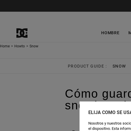
HOMBRE
Home
>
Howto
>
Snow
PRODUCT GUIDE :
SNOW
Cómo guard
snowboard
ELIJA CÓMO SE US
Nosotros y nuestros socio
el dispositivo. Esta info