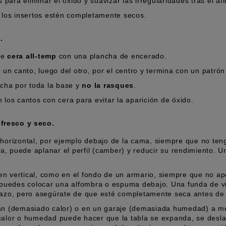
ara eliminar el óxido y suavizar las irregularidades tras el afi
 los insertos estén completamente secos.
.
de
cera all-temp
con una plancha de encerado.
e un canto, luego del otro, por el centro y termina con un patró
ncha por toda la base y
no la rasques
.
 los cantos con cera para evitar la aparición de óxido.
 fresco y seco.
 horizontal, por ejemplo debajo de la cama, siempre que no te
bla, puede aplanar el perfil (camber) y reducir su rendimiento. 
n vertical, como en el fondo de un armario, siempre que no apo
, puedes colocar una alfombra o espuma debajo. Una funda de v
lazo, pero asegúrate de que esté completamente seca antes de 
án (demasiado calor) o en un garaje (demasiada humedad) a m
calor o humedad puede hacer que la tabla se expanda, se desla