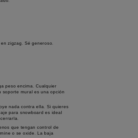
lado.
n en zigzag. Sé generoso.
nga peso encima. Cualquier
Un soporte mural es una opción
ye nada contra ella. Si quieres
iaje para snowboard es ideal
cerrarla.
enos que tengan control de
mine o se oxide. La baja