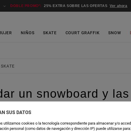
DOBLE PROMO*:
25% EXTRA SOBRE LAS OFERTAS
Ver ahora
MUJER
NIÑOS
SKATE
COURT GRAFFIK
SNOW
SKATE
ar un snowboard y las
AN SUS DATOS
s utilizamos cookies o la tecnología correspondiente para almacenar y/o acced
rmación personal (como datos de navegación y dirección IP) puede utilizarse para