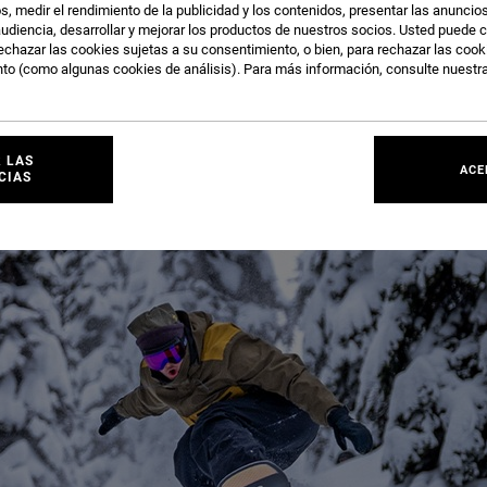
s, medir el rendimiento de la publicidad y los contenidos, presentar las anuncio
En viajes en avión
udiencia, desarrollar y mejorar los productos de nuestros socios. Usted puede c
emana
echazar las cookies sujetas a su consentimiento, o bien, para rechazar las coo
nto (como algunas cookies de análisis). Para más información, consulte nuestr
 LAS
ACE
CIAS