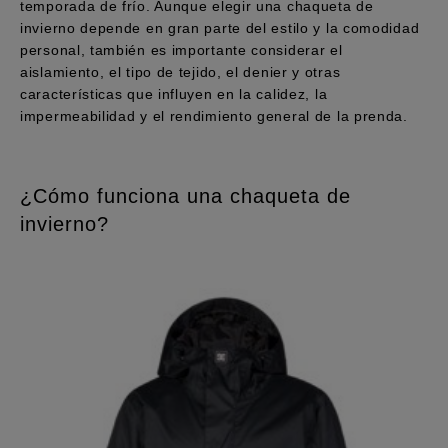
temporada de frío. Aunque elegir una chaqueta de
Bolsos &
respuestas a
Mochilas
invierno depende en gran parte del estilo y la comodidad
las
personal, también es importante considerar el
preguntas
más
aislamiento, el tipo de tejido, el denier y otras
Carteras
frecuentes y
características que influyen en la calidez, la
accede a
impermeabilidad y el rendimiento general de la prenda.
nuestro
formulario
de contacto.
¿Cómo funciona una chaqueta de
Consultar
las FAQ
invierno?