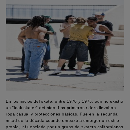
Bolsos &
respuestas a
Mochilas
las
preguntas
más
Carteras
frecuentes y
accede a
nuestro
formulario
de contacto.
Consultar
las FAQ
En los inicios del skate, entre 1970 y 1975, aún no existía
un "look skater" definido. Los primeros riders llevaban
ropa casual y protecciones básicas. Fue en la segunda
mitad de la década cuando empezó a emerger un estilo
propio, influenciado por un grupo de skaters californianos