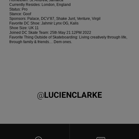
Hometown: St. Andrew, Jamaica
Bolsos &
Currently Resides: London, England
respuestas a
Mochilas
Status: Pro
las
Stance: Goof
preguntas
Sponsors: Palace, DCV’87, Shake Junt, Venture, Virgil
más
Favorite DC Shoe: Jahmir Lynx OG, Kalis
Carteras
frecuentes y
Shoe Size: UK 11
Joined DC Skate Team: 25
accede a
th
May 21:12PM 2022
Favorite Thing Outside of Skateboarding: Living creatively through life,
nuestro
through family & friends… Dem ones.
formulario
de contacto.
Consultar
las FAQ
@
LUCIENCLARKE